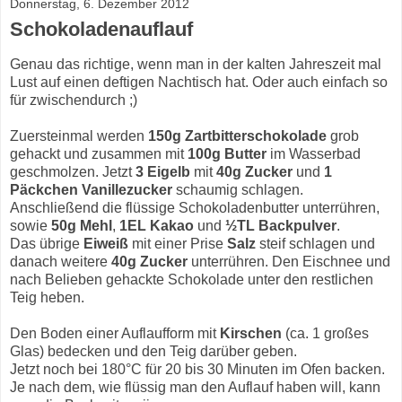
Donnerstag, 6. Dezember 2012
Schokoladenauflauf
Genau das richtige, wenn man in der kalten Jahreszeit mal
Lust auf einen deftigen Nachtisch hat. Oder auch einfach so
für zwischendurch ;)
Zuersteinmal werden
150g Zartbitterschokolade
grob
gehackt und zusammen mit
100g Butter
im Wasserbad
geschmolzen. Jetzt
3 Eigelb
mit
40g Zucker
und
1
Päckchen Vanillezucker
schaumig schlagen.
Anschließend die flüssige Schokoladenbutter unterrühren,
sowie
50g Mehl
,
1EL Kakao
und
½TL Backpulver
.
Das übrige
Eiweiß
mit einer Prise
Salz
steif schlagen und
danach weitere
40g Zucker
unterrühren. Den Eischnee und
nach Belieben gehackte Schokolade unter den restlichen
Teig heben.
Den Boden einer Auflaufform mit
Kirschen
(ca. 1 großes
Glas) bedecken und den Teig darüber geben.
Jetzt noch bei 180°C für 20 bis 30 Minuten im Ofen backen.
Je nach dem, wie flüssig man den Auflauf haben will, kann