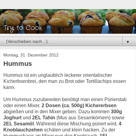
▼
Montag, 31. Dezember 2012
Hummus
Hummus ist ein unglaublich leckerer orientalischer
Kicherbsenbrei, den man zu Brot oder Tortillachips essen
kann.
Um Hummus zuzubereiten benötigt man einen Pürierstab
oder einen Mixer.
2 Dosen (ca. 500g) Kichererbsen
abgießen und in den Mixer geben. Dazu kommen
300g
Joghurt
und
2EL Tahin
(Mus aus Sesamkörnern) sowie
2EL Sesamöl
. Während diese Mischung püriert wird,
4
Knoblauchzehen
schälen und klein hacken. Zu der
Hummusbasis im Mixer nun den Knoblauch,
1EL