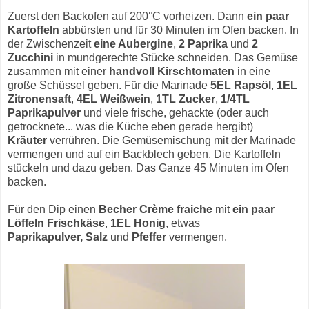
Zuerst den Backofen auf 200°C vorheizen. Dann
ein paar
Kartoffeln
abbürsten und für 30 Minuten im Ofen backen. In
der Zwischenzeit
eine Aubergine
,
2 Paprika
und
2
Zucchini
in mundgerechte Stücke schneiden. Das Gemüse
zusammen mit einer
handvoll Kirschtomaten
in eine
große Schüssel geben. Für die Marinade
5EL Rapsöl
,
1EL
Zitronensaft
,
4EL Weißwein
,
1TL Zucker
,
1/4TL
Paprikapulver
und viele frische, gehackte (oder auch
getrocknete... was die Küche eben gerade hergibt)
Kräuter
verrühren. Die Gemüsemischung mit der Marinade
vermengen und auf ein Backblech geben. Die Kartoffeln
stückeln und dazu geben. Das Ganze 45 Minuten im Ofen
backen.
Für den Dip einen
Becher Crème fraiche
mit
ein paar
Löffeln Frischkäse
,
1EL Honig
, etwas
Paprikapulver,
Salz
und
Pfeffer
vermengen.