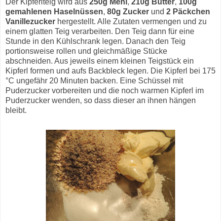
Der Kipferlteig wird aus
250g Mehl
,
210g Butter
,
100g
gemahlenen Haselnüssen
,
80g Zucker
und
2 Päckchen
Vanillezucker
hergestellt. Alle Zutaten vermengen und zu
einem glatten Teig verarbeiten. Den Teig dann für eine
Stunde in den Kühlschrank legen. Danach den Teig
portionsweise rollen und gleichmäßige Stücke
abschneiden. Aus jeweils einem kleinen Teigstück ein
Kipferl formen und aufs Backbleck legen. Die Kipferl bei 175
°C ungefähr 20 Minuten backen. Eine Schüssel mit
Puderzucker vorbereiten und die noch warmen Kipferl im
Puderzucker wenden, so dass dieser an ihnen hängen
bleibt.