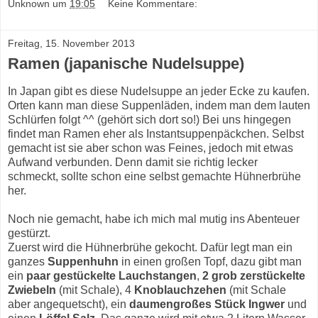
Unknown
um
19:05
Keine Kommentare:
Freitag, 15. November 2013
Ramen (japanische Nudelsuppe)
In Japan gibt es diese Nudelsuppe an jeder Ecke zu kaufen.
Orten kann man diese Suppenläden, indem man dem lauten
Schlürfen folgt ^^ (gehört sich dort so!) Bei uns hingegen
findet man Ramen eher als Instantsuppenpäckchen. Selbst
gemacht ist sie aber schon was Feines, jedoch mit etwas
Aufwand verbunden. Denn damit sie richtig lecker
schmeckt, sollte schon eine selbst gemachte Hühnerbrühe
her.
Noch nie gemacht, habe ich mich mal mutig ins Abenteuer
gestürzt.
Zuerst wird die Hühnerbrühe gekocht. Dafür legt man ein
ganzes
Suppenhuhn
in einen großen Topf, dazu gibt man
ein
paar gestückelte Lauchstangen
,
2 grob zerstückelte
Zwiebeln
(mit Schale), 4
Knoblauchzehen
(mit Schale
aber angequetscht), ein
daumengroßes Stück Ingwer
und