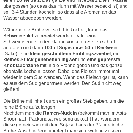
einen
Löffel Salz
. Das ganze wird mit etwa 2 Litern Wasser
übergossen (so dass das Huhn mit Wasser bedeckt ist) und
soll 3-4 Stunden köcheln, so dass alle Aromen an das
Wasser abgegeben werden.
Während die Brühe vor sich hin köchelt, kann das
Schweinefilet
zubereitet werden. Dafür eine
Schweinelende in der Pfanne von allen Seiten scharf
anbraten und dann
100ml Sojasauce
,
50ml Reißwein
(Sake), eine
klein geschnittene Frühlingszwiebel
, ein
kleines Stück geriebenen Ingwer
und
eine gepresste
Knoblauchzehe
mit in die Pfanne geben und das ganze
ebenfalls köcheln lassen. Dabei das Fleisch immer mal
wieder in dem Sud wenden. Wenn das Fleisch gar ist, kann
es aus dem Sud genommen werden. Den Sud nicht weg
gießen!
Die Brühe mit Inhalt durch ein großes Sieb geben, um die
reine Brühe aufzufangen.
Nachdem man die
Ramen-Nudeln
(bekommt man im Asia-
Shop) nach Packungsanweisung gekocht hat, wandern
diese gemeinsam mit dem Sojasud aus der Pfanne in die
Brühe. Anschließend überlegt man sich, welche Zutaten