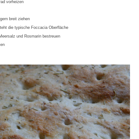
rad vorheizen
gern breit ziehen
steht die typische Foccacia Oberfläche
t Meersalz und Rosmarin bestreuen
ken