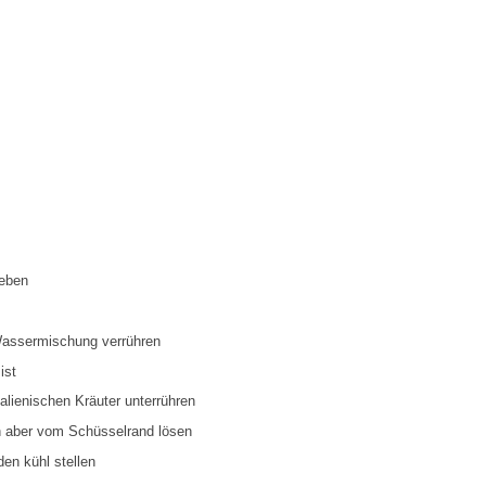
eben
Wassermischung verrühren
ist
talienischen Kräuter unterrühren
ch aber vom Schüsselrand lösen
en kühl stellen