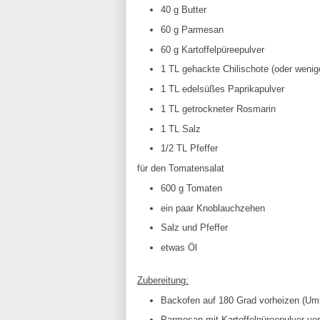
40 g Butter
60 g Parmesan
60 g Kartoffelpüreepulver
1 TL gehackte Chilischote (oder weni
1 TL edelsüßes Paprikapulver
1 TL getrockneter Rosmarin
1 TL Salz
1/2 TL Pfeffer
für den Tomatensalat
600 g Tomaten
ein paar Knoblauchzehen
Salz und Pfeffer
etwas Öl
Zubereitung:
Backofen auf 180 Grad vorheizen (Uml
Parmesan mit Kartoffelpüreepulver ve