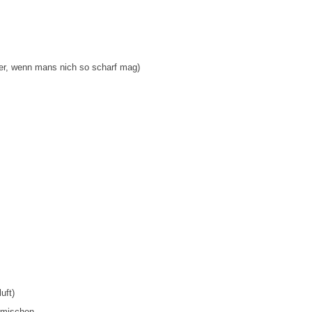
ger, wenn mans nich so scharf mag)
uft)
rmischen