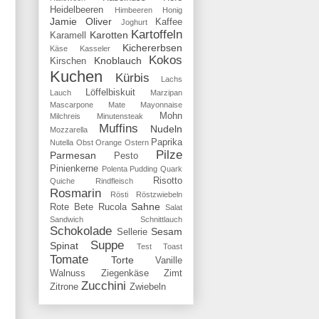
Heidelbeeren
Himbeeren
Honig
Jamie Oliver
Kaffee
Joghurt
Kartoffeln
Karotten
Karamell
Kichererbsen
Käse
Kasseler
Kokos
Knoblauch
Kirschen
Kuchen
Kürbis
Lachs
Löffelbiskuit
Lauch
Marzipan
Mascarpone
Mate
Mayonnaise
Mohn
Milchreis
Minutensteak
Muffins
Nudeln
Mozzarella
Paprika
Nutella
Obst
Orange
Ostern
Pilze
Parmesan
Pesto
Pinienkerne
Polenta
Pudding
Quark
Risotto
Quiche
Rindfleisch
Rosmarin
Rösti
Röstzwiebeln
Sahne
Rote Bete
Rucola
Salat
Sandwich
Schnittlauch
Schokolade
Sesam
Sellerie
Suppe
Spinat
Test
Toast
Tomate
Torte
Vanille
Walnuss
Ziegenkäse
Zimt
Zucchini
Zitrone
Zwiebeln