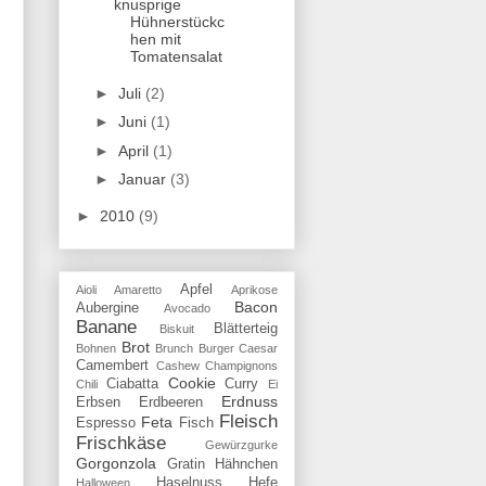
knusprige
Hühnerstückc
hen mit
Tomatensalat
►
Juli
(2)
►
Juni
(1)
►
April
(1)
►
Januar
(3)
►
2010
(9)
Apfel
Aioli
Amaretto
Aprikose
Bacon
Aubergine
Avocado
Banane
Blätterteig
Biskuit
Brot
Bohnen
Brunch
Burger
Caesar
Camembert
Cashew
Champignons
Cookie
Ciabatta
Curry
Chili
Ei
Erdnuss
Erbsen
Erdbeeren
Fleisch
Feta
Espresso
Fisch
Frischkäse
Gewürzgurke
Gorgonzola
Gratin
Hähnchen
Haselnuss
Hefe
Halloween