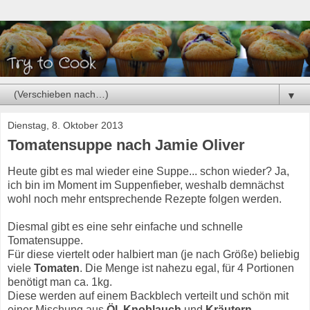
▼
Dienstag, 8. Oktober 2013
Tomatensuppe nach Jamie Oliver
Heute gibt es mal wieder eine Suppe... schon wieder? Ja,
ich bin im Moment im Suppenfieber, weshalb demnächst
wohl noch mehr entsprechende Rezepte folgen werden.
Diesmal gibt es eine sehr einfache und schnelle
Tomatensuppe.
Für diese viertelt oder halbiert man (je nach Größe) beliebig
viele
Tomaten
. Die Menge ist nahezu egal, für 4 Portionen
benötigt man ca. 1kg.
Diese werden auf einem Backblech verteilt und schön mit
einer Mischung aus
Öl
,
Knoblauch
und
Kräutern