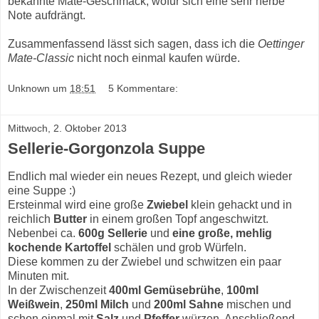
bekannte Mate-Geschmack, wofür sich eine sehr herbe
Note aufdrängt.
Zusammenfassend lässt sich sagen, dass ich die
Oettinger
Mate-Classic
nicht noch einmal kaufen würde.
Unknown
um
18:51
5 Kommentare:
Mittwoch, 2. Oktober 2013
Sellerie-Gorgonzola Suppe
Endlich mal wieder ein neues Rezept, und gleich wieder
eine Suppe :)
Ersteinmal wird eine große
Zwiebel
klein gehackt und in
reichlich
Butter
in einem großen Topf angeschwitzt.
Nebenbei ca.
600g Sellerie
und
eine große, mehlig
kochende Kartoffel
schälen und grob Würfeln.
Diese kommen zu der Zwiebel und schwitzen ein paar
Minuten mit.
In der Zwischenzeit
400ml Gemüsebrühe
,
100ml
Weißwein
,
250ml Milch
und
200ml Sahne
mischen und
schon einmal mit
Salz
und
Pfeffer
würzen. Anschließend