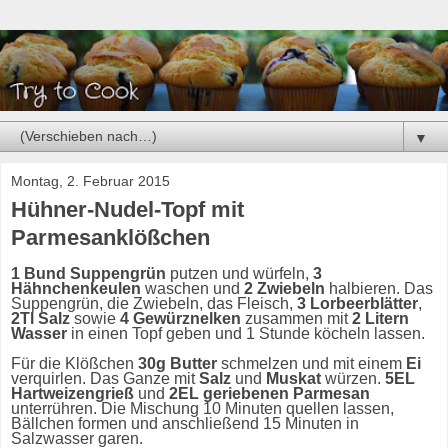
▼
Montag, 2. Februar 2015
Hühner-Nudel-Topf mit
Parmesanklößchen
1 Bund Suppengrün
putzen und würfeln,
3
Hähnchenkeulen
waschen und
2 Zwiebeln
halbieren. Das
Suppengrün, die Zwiebeln, das Fleisch,
3 Lorbeerblätter
,
2Tl Salz
sowie
4 Gewürznelken
zusammen mit
2 Litern
Wasser
in einen Topf geben und 1 Stunde köcheln lassen.
Für die Klößchen
30g Butter
schmelzen und mit einem
Ei
verquirlen. Das Ganze mit
Salz
und
Muskat
würzen.
5EL
Hartweizengrieß
und
2EL geriebenen Parmesan
unterrühren. Die Mischung 10 Minuten quellen lassen,
Bällchen formen und anschließend 15 Minuten in
Salzwasser garen.